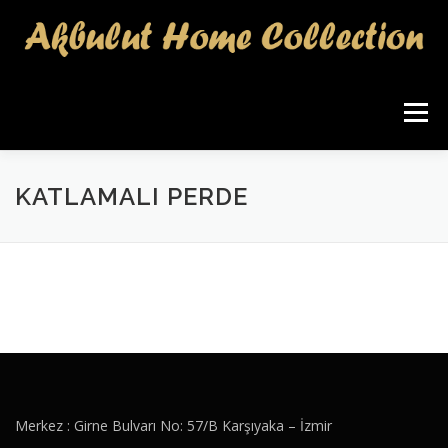
İçeriğe
geç
Menü
KATLAMALI PERDE
Merkez : Girne Bulvarı No: 57/B Karşıyaka – İzmir