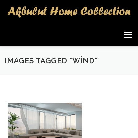
İçeriğe
geç
Menü
IMAGES TAGGED "WIND"